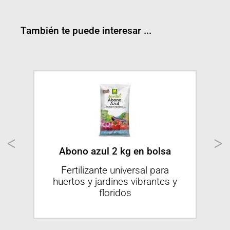
También te puede interesar ...
Abono azul 2 kg en bolsa
Ab
 el
Fertilizante universal para
Ha
l,
huertos y jardines vibrantes y
con
floridos