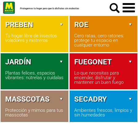
Protegemos tu hogar para que lo disfrutes sin molestias
PREBEN
ROE
Tu hogar libre de insectos
Cero ratas, cero ratones:
voladores y rastreros
protege tu espacio en
cualquier entorno
JARDÍN
FUEGONET
Plantas felices, espacios
Lo que necesitas para
vibrantes: nútrelas y cuídalas
encender, disfrutar y
mantener un buen fuego
MASSCOTAS
SECADRY
Protección y mimos para tus
Ambientes frescos, limpios y
masscotas
sin humedades