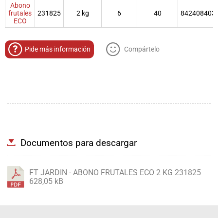
Abono
frutales
231825
2 kg
6
40
842408403
ECO
Pide más información
Compártelo
Documentos para descargar
FT JARDIN - ABONO FRUTALES ECO 2 KG 231825
628,05 kB