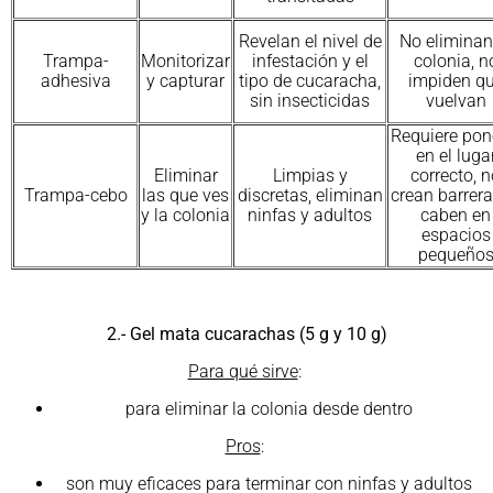
Revelan el nivel de
No eliminan
Trampa-
Monitorizar
infestación y el
colonia, n
adhesiva
y capturar
tipo de cucaracha,
impiden q
sin insecticidas
vuelvan
Requiere pon
en el luga
Eliminar
Limpias y
correcto, 
Trampa-cebo
las que ves
discretas, eliminan
crean barrera
y la colonia
ninfas y adultos
caben en
espacios
pequeño
2.- Gel mata cucarachas (5 g y 10 g)
Para qué sirve
:
para eliminar la colonia desde dentro
Pros
:
son muy eficaces para terminar con ninfas y adultos