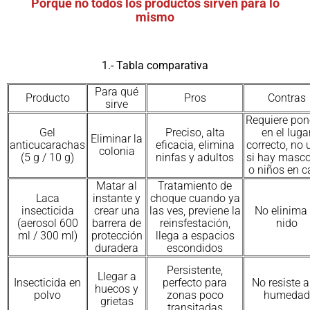
Porque no todos los productos sirven para lo
mismo
1.- Tabla comparativa
Para qué
Producto
Pros
Contras
sirve
Requiere pon
Gel
Preciso, alta
en el luga
Eliminar la
anticucarachas
eficacia, elimina
correcto, no 
colonia
(5 g / 10 g)
ninfas y adultos
si hay masc
o niños en c
Matar al
Tratamiento de
Laca
instante y
choque cuando ya
insecticida
crear una
las ves, previene la
No elinima 
(aerosol 600
barrera de
reinsfestación,
nido
ml / 300 ml)
protección
llega a espacios
duradera
escondidos
Persistente,
Llegar a
Insecticida en
perfecto para
No resiste a
huecos y
polvo
zonas poco
humedad
grietas
transitadas