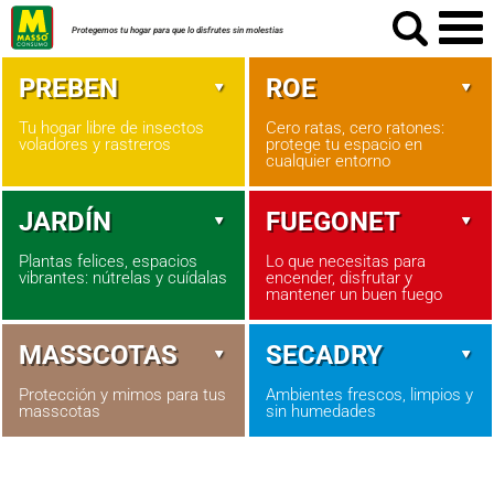
Protegemos tu hogar para que lo disfrutes sin molestias
PREBEN
ROE
Tu hogar libre de insectos
Cero ratas, cero ratones:
voladores y rastreros
protege tu espacio en
cualquier entorno
JARDÍN
FUEGONET
Plantas felices, espacios
Lo que necesitas para
vibrantes: nútrelas y cuídalas
encender, disfrutar y
mantener un buen fuego
MASSCOTAS
SECADRY
Protección y mimos para tus
Ambientes frescos, limpios y
masscotas
sin humedades