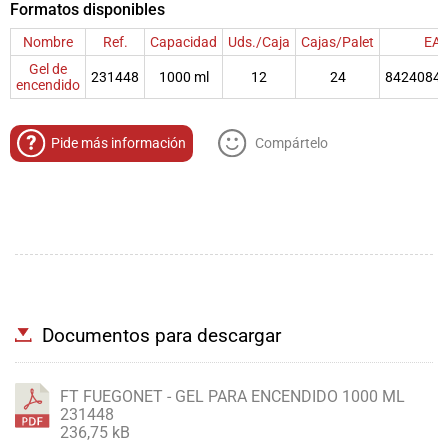
Formatos disponibles
Nombre
Ref.
Capacidad
Uds./Caja
Cajas/Palet
EA
Gel de
231448
1000 ml
12
24
8424084
encendido
Pide más información
Compártelo
Documentos para descargar
FT FUEGONET - GEL PARA ENCENDIDO 1000 ML
231448
236,75 kB