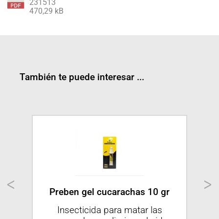
231513
470,29 kB
También te puede interesar ...
para
Preben gel cucarachas 10 gr
Pr
Insecticida para matar las
Alt