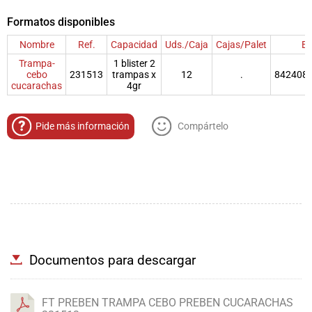
Formatos disponibles
Nombre
Ref.
Capacidad
Uds./Caja
Cajas/Palet
E
Trampa-
1 blister 2
cebo
231513
trampas x
12
.
842408
cucarachas
4gr
Pide más información
Compártelo
Documentos para descargar
FT PREBEN TRAMPA CEBO PREBEN CUCARACHAS