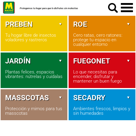
Protegemos tu hogar para que lo disfrutes sin molestias
PREBEN
ROE
Tu hogar libre de insectos
Cero ratas, cero ratones:
voladores y rastreros
protege tu espacio en
cualquier entorno
JARDÍN
FUEGONET
Plantas felices, espacios
Lo que necesitas para
vibrantes: nútrelas y cuídalas
encender, disfrutar y
mantener un buen fuego
MASSCOTAS
SECADRY
Protección y mimos para tus
Ambientes frescos, limpios y
masscotas
sin humedades