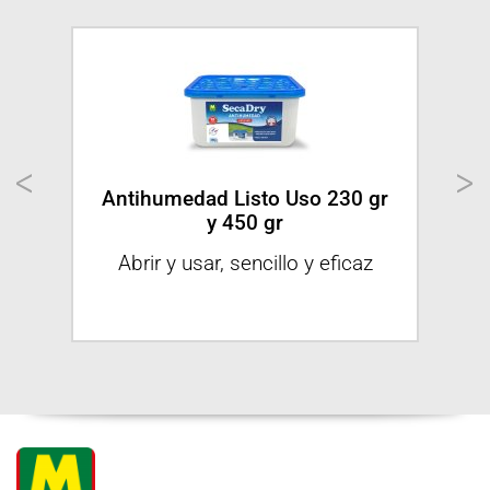
medad
Antihumedad Listo Uso 230 gr
An
y 450 gr
Abrir y usar, sencillo y eficaz
I
n un
do