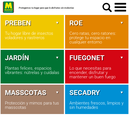
Protegemos tu hogar para que lo disfrutes sin molestias
PREBEN
ROE
Tu hogar libre de insectos
Cero ratas, cero ratones:
voladores y rastreros
protege tu espacio en
cualquier entorno
JARDÍN
FUEGONET
Plantas felices, espacios
Lo que necesitas para
vibrantes: nútrelas y cuídalas
encender, disfrutar y
mantener un buen fuego
MASSCOTAS
SECADRY
Protección y mimos para tus
Ambientes frescos, limpios y
masscotas
sin humedades