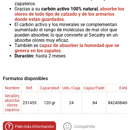
zapateros.
Gracias a su
carbón activo 100% natural
,
absorbe los
olores de todo tipo de calzado y de los armarios
donde están guardados
.
El carbón activo y los minerales se complementan
aumentado el rango de moléculas de mal olor que
pueden absorber, lo que convierte al Secadry en un
absorbe olores muy eficaz.
También es c
apaz de absorber la humedad que se
genera en los zapatos
.
Duración:
hasta 2 meses
Formatos disponibles
Nombre
Ref.
Capacidad
Uds./Caja
Cajas/Palet
EAN
SecaDry
absorbe
231455
120 gr
24
.84
842408400
olores
zapatos
Pide más información
Compártelo