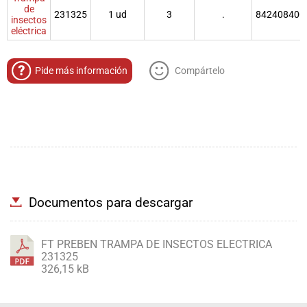
de
231325
1 ud
3
.
842408400
insectos
eléctrica
Pide más información
Compártelo
Documentos para descargar
FT PREBEN TRAMPA DE INSECTOS ELECTRICA
231325
326,15 kB