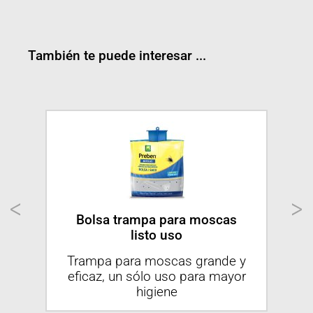
También te puede interesar ...
e
Bolsa trampa para moscas
listo uso
Ins
as
Trampa para moscas grande y
l
eficaz, un sólo uso para mayor
higiene