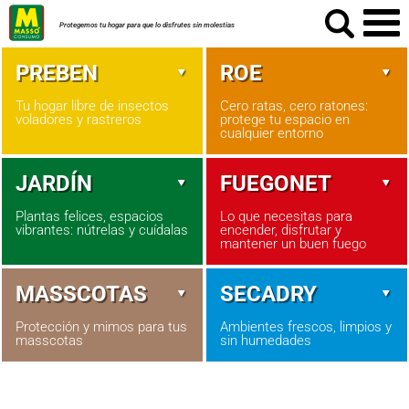
Protegemos tu hogar para que lo disfrutes sin molestias
PREBEN
ROE
Tu hogar libre de insectos
Cero ratas, cero ratones:
voladores y rastreros
protege tu espacio en
cualquier entorno
JARDÍN
FUEGONET
Plantas felices, espacios
Lo que necesitas para
vibrantes: nútrelas y cuídalas
encender, disfrutar y
mantener un buen fuego
MASSCOTAS
SECADRY
Protección y mimos para tus
Ambientes frescos, limpios y
masscotas
sin humedades