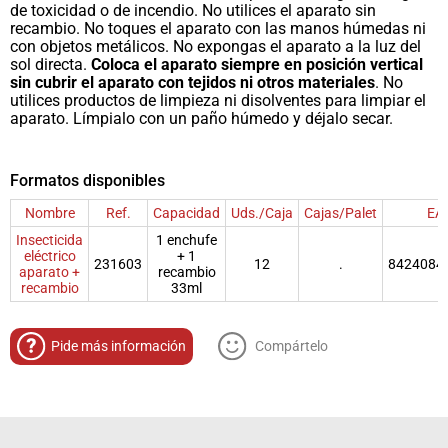
de toxicidad o de incendio. No utilices el aparato sin
recambio. No toques el aparato con las manos húmedas ni
con objetos metálicos. No expongas el aparato a la luz del
sol directa.
Coloca el aparato siempre en posición vertical
sin cubrir el aparato con tejidos ni otros materiales
. No
utilices productos de limpieza ni disolventes para limpiar el
aparato. Límpialo con un paño húmedo y déjalo secar.
Formatos disponibles
Nombre
Ref.
Capacidad
Uds./Caja
Cajas/Palet
EA
Insecticida
1 enchufe
eléctrico
+ 1
231603
12
.
8424084
aparato +
recambio
recambio
33ml
Pide más información
Compártelo