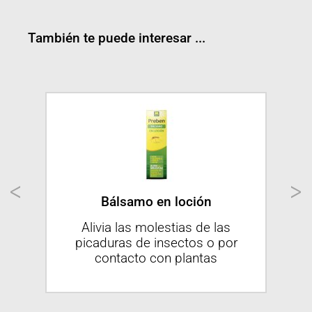
También te puede interesar ...
 con
Bálsamo en loción
Bo
Alivia las molestias de las
 las
picaduras de insectos o por
Tra
contacto con plantas
efi