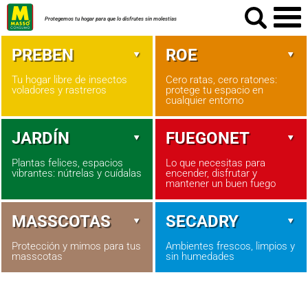
Protegemos tu hogar para que lo disfrutes sin molestias
PREBEN
ROE
Tu hogar libre de insectos
Cero ratas, cero ratones:
voladores y rastreros
protege tu espacio en
cualquier entorno
JARDÍN
FUEGONET
Plantas felices, espacios
Lo que necesitas para
vibrantes: nútrelas y cuídalas
encender, disfrutar y
mantener un buen fuego
MASSCOTAS
SECADRY
Protección y mimos para tus
Ambientes frescos, limpios y
masscotas
sin humedades